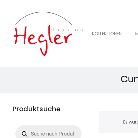
KOLLEKTIONEN
M
Cur
Produktsuche
Es wur
Products
search