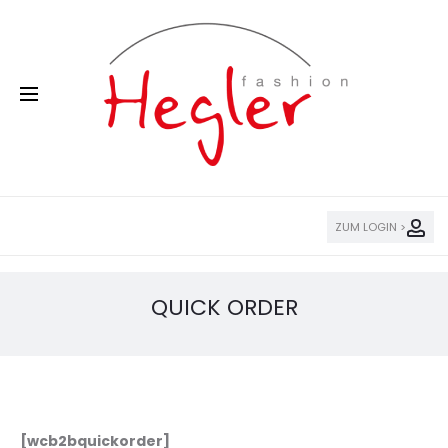
ZUM LOGIN >
QUICK ORDER
[wcb2bquickorder]