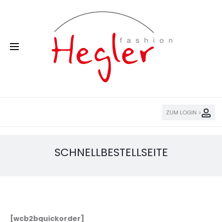
ZUM LOGIN >
SCHNELLBESTELLSEITE
[wcb2bquickorder]