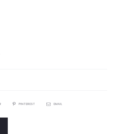
n
R
PINTEREST
EMAIL